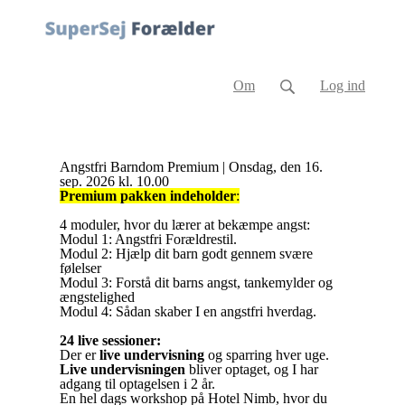
Om
Log ind
Angstfri Barndom Premium | Onsdag, den 16.
sep. 2026 kl. 10.00
Premium pakken indeholder
:
4 moduler, hvor du lærer at bekæmpe angst:
Modul 1: Angstfri Forældrestil.
Modul 2: Hjælp dit barn godt gennem svære
følelser
Modul 3: Forstå dit barns angst, tankemylder og
ængstelighed
Modul 4: Sådan skaber I en angstfri hverdag.
24 live sessioner:
Der er
live undervisning
og sparring hver uge.
Live undervisningen
bliver optaget, og I har
adgang til optagelsen i 2 år.
En hel dags workshop på Hotel Nimb, hvor du